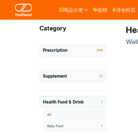
商品分类
促销
清仓特卖
Category
He
Wel
Prescription
360
Supplement
12
Health Food & Drink
1
All
1
Baby Food