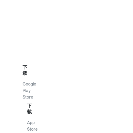
下
载
Google
Play
Store
下
载
App
Store